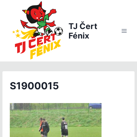
Přeskočit
na
obsah
TJ Čert
Fénix
S1900015