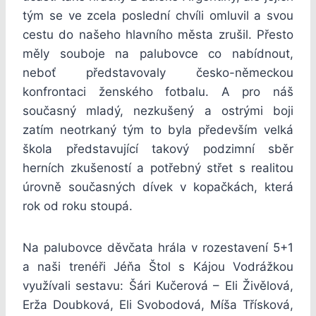
tým se ve zcela poslední chvíli omluvil a svou
cestu do našeho hlavního města zrušil. Přesto
měly souboje na palubovce co nabídnout,
neboť představovaly česko-německou
konfrontaci ženského fotbalu. A pro náš
současný mladý, nezkušený a ostrými boji
zatím neotrkaný tým to byla především velká
škola představující takový podzimní sběr
herních zkušeností a potřebný střet s realitou
úrovně současných dívek v kopačkách, která
rok od roku stoupá.
Na palubovce děvčata hrála v rozestavení 5+1
a naši trenéři Jéňa Štol s Kájou Vodrážkou
využívali sestavu: Šári Kučerová – Eli Živělová,
Erža Doubková, Eli Svobodová, Míša Třísková,