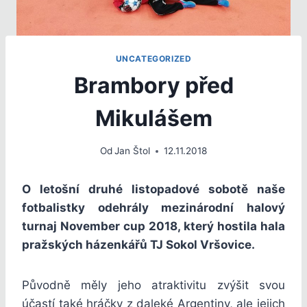
UNCATEGORIZED
Brambory před
Mikulášem
Od
Jan Štol
12.11.2018
O letošní druhé listopadové sobotě naše
fotbalistky odehrály mezinárodní halový
turnaj November cup 2018, který hostila hala
pražských házenkářů TJ Sokol Vršovice.
Původně měly jeho atraktivitu zvýšit svou
účastí také hráčky z daleké Argentiny, ale jejich