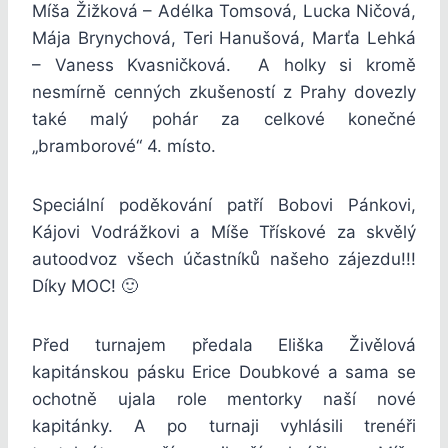
Míša Žižková – Adélka Tomsová, Lucka Ničová,
Mája Brynychová, Teri Hanušová, Marťa Lehká
– Vaness Kvasničková. A holky si kromě
nesmírně cenných zkušeností z Prahy dovezly
také malý pohár za celkové konečné
„bramborové“ 4. místo.
Speciální poděkování patří Bobovi Pánkovi,
Kájovi Vodrážkovi a Míše Třískové za skvělý
autoodvoz všech účastníků našeho zájezdu!!!
Díky MOC! 🙂
Před turnajem předala Eliška Živělová
kapitánskou pásku Erice Doubkové a sama se
ochotně ujala role mentorky naší nové
kapitánky. A po turnaji vyhlásili trenéři