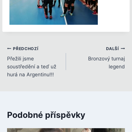
Navigace
PŘEDCHOZÍ
DALŠÍ
Přežili jsme
Bronzový turnaj
pro
soustředění a teď už
legend
příspěvek
hurá na Argentinu!!!
Podobné příspěvky