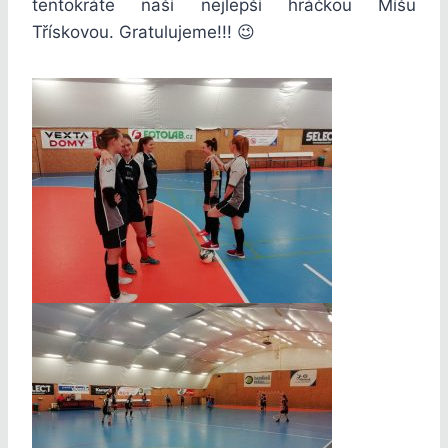
tentokráte naší nejlepší hráčkou Míšu
Třískovou. Gratulujeme!!! 😉