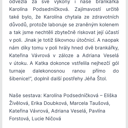
odvezla za své výkony i naše brankářka
Karolína Podsedníčková. Zajímavostí určitě
také bylo, že Karolína chytala ze zdravotních
důvodů, protože laboruje se zraněným kolenem
a tak jsme nechtěli zbytečně riskovat její účastí
v poli. Jinak je totiž šikovnou útočnicí. A naopak
nám díky tomu v poli hrály hned dvě brankářky,
Kateřina Vávrová v záloze a Adriana Veselá
v útoku. A Katka dokonce vstřelila nejhezčí gól
turnaje dalekonosnou ranou přímo do
šibenice!“, doplnil další postřehy Jéňa Štol.
Naše sestava: Karolína Podsedníčková – Eliška
Živělová, Erika Doubková, Marcela Taušová,
Kateřina Vávrová, Adriana Veselá, Pavlína
Forstová, Lucie Ničová