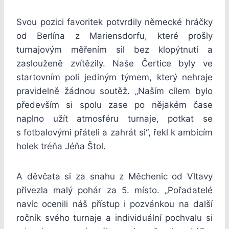
Svou pozici favoritek potvrdily německé hráčky
od Berlína z Mariensdorfu, které prošly
turnajovým měřením sil bez klopýtnutí a
zaslouženě zvítězily. Naše Čertice byly ve
startovním poli jediným týmem, který nehraje
pravidelně žádnou soutěž. „Naším cílem bylo
především si spolu zase po nějakém čase
naplno užít atmosféru turnaje, potkat se
s fotbalovými přáteli a zahrát si“, řekl k ambicím
holek tréňa Jéňa Štol.
A děvčata si za snahu z Měchenic od Vltavy
přivezla malý pohár za 5. místo. „Pořadatelé
navíc ocenili náš přístup i pozvánkou na další
ročník svého turnaje a individuální pochvalu si