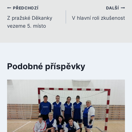
Navigace
PŘEDCHOZÍ
DALŠÍ
Z pražské Děkanky
V hlavní roli zkušenost
pro
vezeme 5. místo
příspěvek
Podobné příspěvky