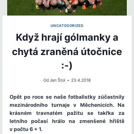
UNCATEGORIZED
Když hrají gólmanky a
chytá zraněná útočnice
:-)
Od
Jan Štol
23.4.2018
Opět po roce se naše fotbalistky zúčastnily
mezinárodního turnaje v Měchenicích. Na
krásném travnatém pažitu se takřka za
letního počasí hrálo na zmenšené hřiště
v počtu 6 + 1.